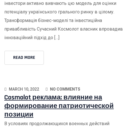
інвестори активно вивчають цю модель для оцінки
потенціалу українського грального ринку в цілому.
Трансформація бізнес-моделі та інвестиційна
привабливість Сучасний Космолот власник впровадив
інноваційний підхід до […]
READ MORE
MARCH 10, 2022
NO COMMENTS
Cosmolot реклама: влияние на
формирование патриотической
позиции
В условиях продолжающихся военных действий